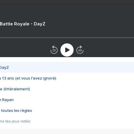
 Battle Royale - DayZ
 DayZ
 a 13 ans (et vous l'avez ignoré)
e (littéralement)
im Rayan
 toutes les règles
s les jeux vidéo
us choquant de Rockstar ? - Le scandale BULLY