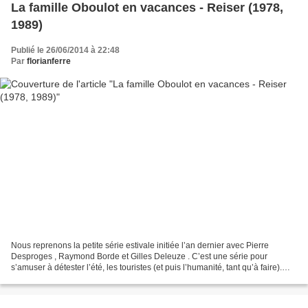
La famille Oboulot en vacances - Reiser (1978,
1989)
Publié le 26/06/2014 à 22:48
Par
florianferre
Nous reprenons la petite série estivale initiée l’an dernier avec Pierre
Desproges , Raymond Borde et Gilles Deleuze . C’est une série pour
s’amuser à détester l’été, les touristes (et puis l’humanité, tant qu’à faire).
Reiser et les vacances, cela mérite...