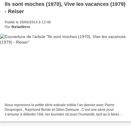
Ils sont moches (1970), Vive les vacances (1979)
- Reiser
Publié le 29/06/2014 à 13:46
Par
florianferre
Nous reprenons la petite série estivale initiée l’an dernier avec Pierre
Desproges , Raymond Borde et Gilles Deleuze . C’est une série pour
s’amuser à détester l’été, les touristes (et puis l’humanité, tant qu’à faire).
Reiser et les vacances, cela mérite...