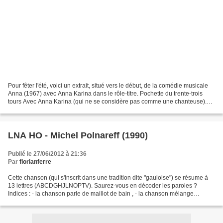
Pour fêter l'été, voici un extrait, situé vers le début, de la comédie musicale
Anna (1967) avec Anna Karina dans le rôle-titre. Pochette du trente-trois
tours Avec Anna Karina (qui ne se considère pas comme une chanteuse).
Les paroles et la musique sont...
LNA HO - Michel Polnareff (1990)
Publié le 27/06/2012 à 21:36
Par
florianferre
Cette chanson (qui s'inscrit dans une tradition dite "gauloise") se résume à
13 lettres (ABCDGHJLNOPTV). Saurez-vous en décoder les paroles ?
Indices : - la chanson parle de maillot de bain , - la chanson mélange
présent de l’indicatif et passé composé....