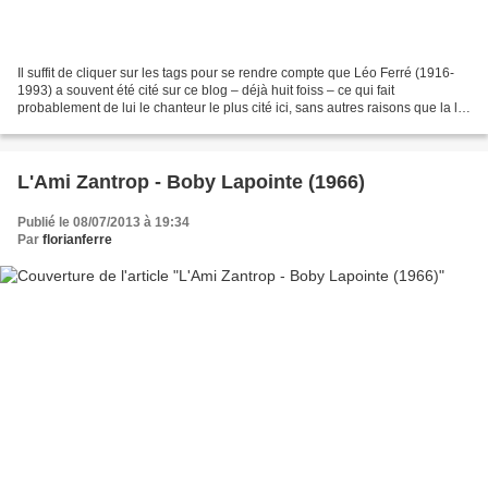
Il suffit de cliquer sur les tags pour se rendre compte que Léo Ferré (1916-
1993) a souvent été cité sur ce blog – déjà huit foiss – ce qui fait
probablement de lui le chanteur le plus cité ici, sans autres raisons que la loi
des associations d'idées....
L'Ami Zantrop - Boby Lapointe (1966)
Publié le 08/07/2013 à 19:34
Par
florianferre