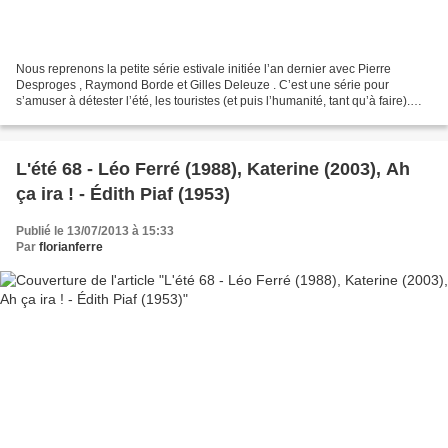
Nous reprenons la petite série estivale initiée l’an dernier avec Pierre
Desproges , Raymond Borde et Gilles Deleuze . C’est une série pour
s’amuser à détester l’été, les touristes (et puis l’humanité, tant qu’à faire).
*************** Jean-Marc Reiser...
L'été 68 - Léo Ferré (1988), Katerine (2003), Ah
ça ira ! - Édith Piaf (1953)
Publié le 13/07/2013 à 15:33
Par
florianferre