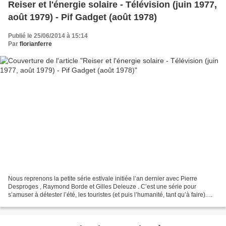
Reiser et l'énergie solaire - Télévision (juin 1977,
août 1979) - Pif Gadget (août 1978)
Publié le 25/06/2014 à 15:14
Par
florianferre
Nous reprenons la petite série estivale initiée l’an dernier avec Pierre
Desproges , Raymond Borde et Gilles Deleuze . C’est une série pour
s’amuser à détester l’été, les touristes (et puis l’humanité, tant qu’à faire).
Reiser et les vacances, cela mérite...