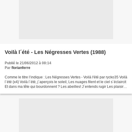
Voilà l´été - Les Négresses Vertes (1988)
Publié le 21/06/2012 à 08:14
Par
florianferre
Comme le titre l’indique : Les Négresses Vertes - Voilà l'été par rycko35 Voilà
l´été {x4} Voilà l´été, j´aperçois le soleil, Les nuages filent et le ciel s´éclaircit
Et dans ma tête qui bourdonnent ? Les abeilles! J´entends rugir Les plaisirs
De la vie...